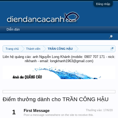
Đăng nhập
Diễn đàn
Trang chủ
Thành viên
TRẦN CÔNG HẬU
Liên hệ quảng cáo: anh Nguyễn Long Khánh (mobile: 0907 707 171 - nick:
nlkhanh - email: longkhanh1963@gmail.com)
Điểm thưởng dành cho TRẦN CÔNG HẬU
1
First Message
Thưởng vào:
17/6/20
Post a message somewhere on the site to receive this.