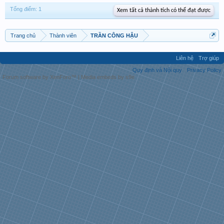
Tổng điểm: 1
Xem tất cả thành tích có thể đạt được
Trang chủ
Thành viên
TRẦN CÔNG HẬU
Liên hệ
Trợ giúp
Quy định và Nội quy
Privacy Policy
Forum software by XenForo™
|
Media embeds by s9e