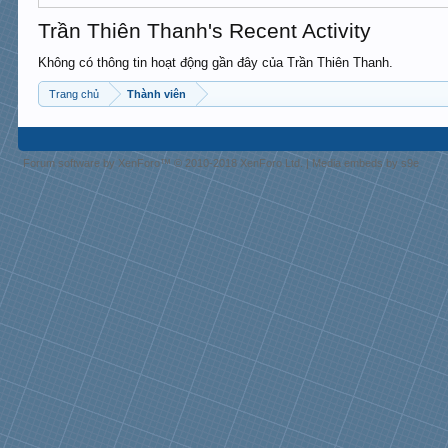
Trần Thiên Thanh's Recent Activity
Không có thông tin hoạt động gần đây của Trần Thiên Thanh.
Trang chủ
Thành viên
Forum software by XenForo™
© 2010-2018 XenForo Ltd.
|
Media embeds by s9e