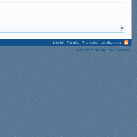
Liên hệ
Trợ giúp
Trang chủ
Lên đầu trang
Quy định và Nội quy
Privacy Policy