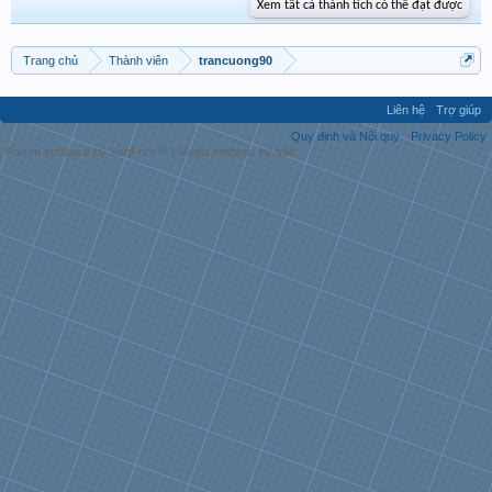
Xem tất cả thành tích có thể đạt được
Trang chủ
Thành viên
trancuong90
Liên hệ
Trợ giúp
Quy định và Nội quy
Privacy Policy
Forum software by XenForo™
|
Media embeds by s9e