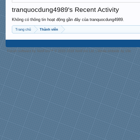
tranquocdung4989's Recent Activity
Không có thông tin hoạt động gần đây của tranquocdung4989.
Trang chủ
Thành viên
Forum software by XenForo™
© 2010-2018 XenForo Ltd.
|
Media embeds by s9e