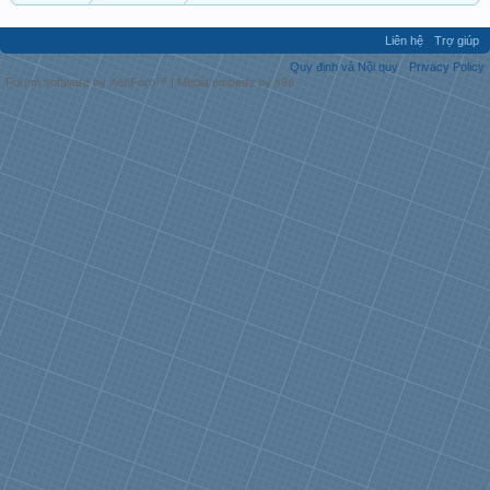
Liên hệ
Trợ giúp
Quy định và Nội quy
Privacy Policy
Forum software by XenForo™
|
Media embeds by s9e