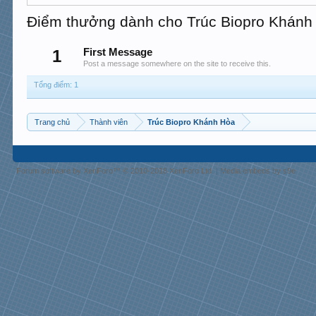
Điểm thưởng dành cho Trúc Biopro Khánh
1
First Message
Post a message somewhere on the site to receive this.
Tổng điểm: 1
Trang chủ
Thành viên
Trúc Biopro Khánh Hòa
Forum software by XenForo™
© 2010-2018 XenForo Ltd.
|
Media embeds by s9e