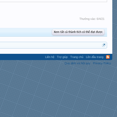
Thưởng vào:
6/4/21
Xem tất cả thành tích có thể đạt được
Liên hệ
Trợ giúp
Trang chủ
Lên đầu trang
Quy định và Nội quy
Privacy Policy