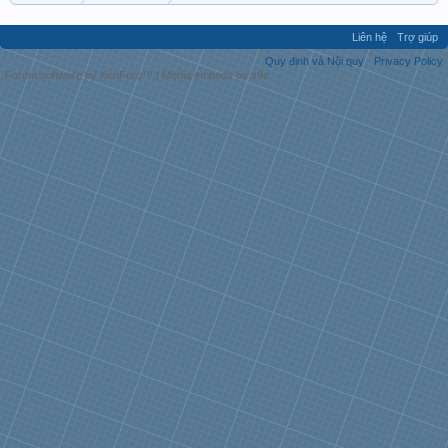
Liên hệ
Trợ giúp
Quy định và Nội quy
Privacy Policy
Forum software by XenForo™
|
Media embeds by s9e