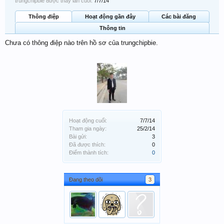
trungchipbie được thấy lần cuối:
7/7/14
Thông điệp
Hoạt động gần đây
Các bài đăng
Thông tin
Chưa có thông điệp nào trên hồ sơ của trungchipbie.
Hoạt động cuối:
7/7/14
Tham gia ngày:
25/2/14
Bài gửi:
3
Đã được thích:
0
Điểm thành tích:
0
Đang theo dõi
3