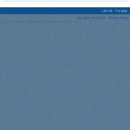
Liên hệ
Trợ giúp
Quy định và Nội quy
Privacy Policy
Forum software by XenForo™
|
Media embeds by s9e