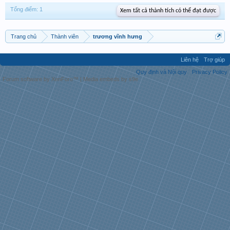
Tổng điểm: 1
Xem tất cả thành tích có thể đạt được
Trang chủ
Thành viên
trương vĩnh hưng
Liên hệ
Trợ giúp
Quy định và Nội quy
Privacy Policy
Forum software by XenForo™
|
Media embeds by s9e