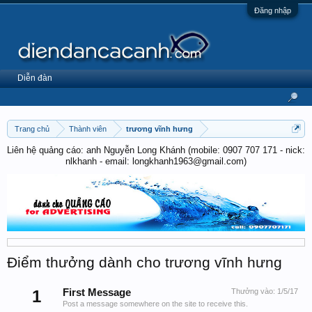
Đăng nhập
Diễn đàn
Trang chủ
Thành viên
trương vĩnh hưng
Liên hệ quảng cáo: anh Nguyễn Long Khánh (mobile: 0907 707 171 - nick:
nlkhanh - email: longkhanh1963@gmail.com)
Điểm thưởng dành cho trương vĩnh hưng
1
First Message
Thưởng vào:
1/5/17
Post a message somewhere on the site to receive this.