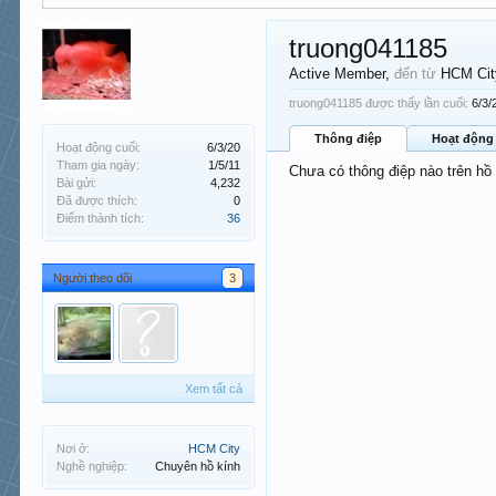
truong041185
Active Member
,
đến từ
HCM Cit
truong041185 được thấy lần cuối:
6/3/
Thông điệp
Hoạt động
Hoạt động cuối:
6/3/20
Tham gia ngày:
1/5/11
Chưa có thông điệp nào trên hồ
Bài gửi:
4,232
Đã được thích:
0
Điểm thành tích:
36
Người theo dõi
3
Xem tất cả
Nơi ở:
HCM City
Nghề nghiệp:
Chuyên hồ kính