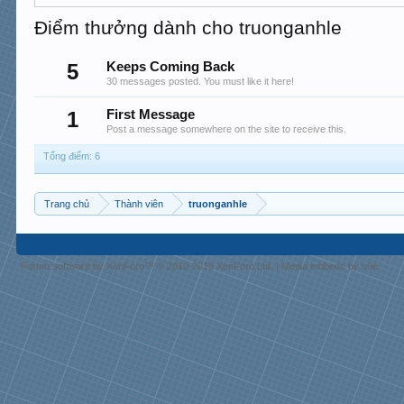
Điểm thưởng dành cho truonganhle
5
Keeps Coming Back
30 messages posted. You must like it here!
1
First Message
Post a message somewhere on the site to receive this.
Tổng điểm: 6
Trang chủ
Thành viên
truonganhle
Forum software by XenForo™
© 2010-2018 XenForo Ltd.
|
Media embeds by s9e