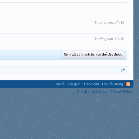
Thưởng vào:
7/4/16
Thưởng vào:
7/4/16
Xem tất cả thành tích có thể đạt được
Liên hệ
Trợ giúp
Trang chủ
Lên đầu trang
Quy định và Nội quy
Privacy Policy