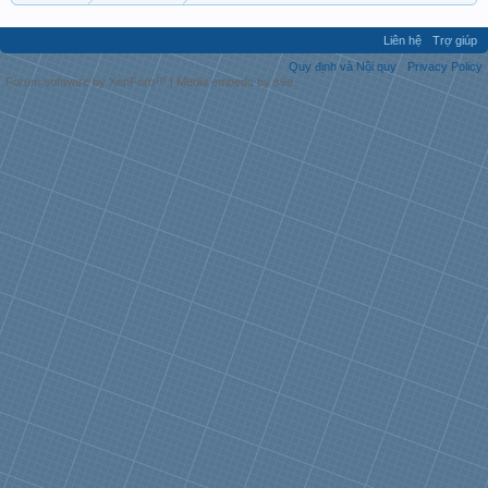
Liên hệ
Trợ giúp
Quy định và Nội quy
Privacy Policy
Forum software by XenForo™
|
Media embeds by s9e