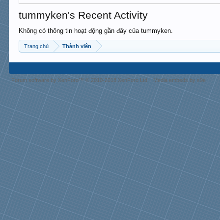
tummyken's Recent Activity
Không có thông tin hoạt động gần đây của tummyken.
Trang chủ
Thành viên
Forum software by XenForo™
© 2010-2018 XenForo Ltd.
|
Media embeds by s9e