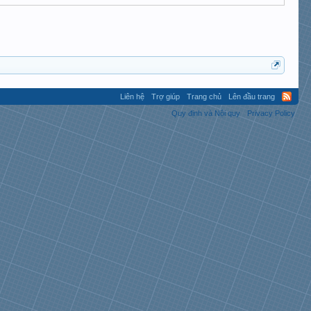
Liên hệ
Trợ giúp
Trang chủ
Lên đầu trang
Quy định và Nội quy
Privacy Policy