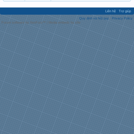
Liên hệ
Trợ giúp
Quy định và Nội quy
Privacy Policy
Forum software by XenForo™
|
Media embeds by s9e