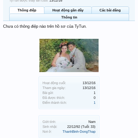
TyTun được thấy lần cuối:
13/12/16
Thông điệp
Hoạt động gần đây
Các bài đăng
Thông tin
Chưa có thông điệp nào trên hồ sơ của TyTun.
Hoạt động cuối:
13/12/16
Tham gia ngày:
13/12/16
Bài gửi:
1
Đã được thích:
0
Điểm thành tích:
1
Giới tính:
Nam
Sinh nhật:
22/12/92
(Tuổi: 33)
Nơi ở:
ThanhBinh-DongThap