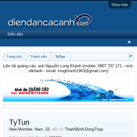
Đăng nhập
Diễn đàn
Trang chủ
Thành viên
TyTun
Liên hệ quảng cáo: anh Nguyễn Long Khánh (mobile: 0907 707 171 - nick:
nlkhanh - email: longkhanh1963@gmail.com)
TyTun
New Member
, Nam, 33,
đến từ
ThanhBinh-DongThap