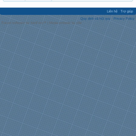
Liên hệ
Trợ giúp
Quy định và Nội quy
Privacy Policy
Forum software by XenForo™
|
Media embeds by s9e