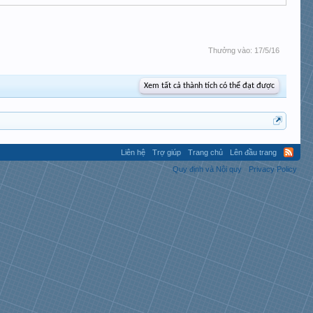
Thưởng vào:
17/5/16
Xem tất cả thành tích có thể đạt được
Liên hệ
Trợ giúp
Trang chủ
Lên đầu trang
Quy định và Nội quy
Privacy Policy