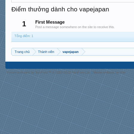
Điểm thưởng dành cho vapejapan
1
First Message
Post a message somewhere on the site to receive this.
Tổng điểm: 1
Trang chủ
Thành viên
vapejapan
Forum software by XenForo™
© 2010-2018 XenForo Ltd.
|
Media embeds by s9e