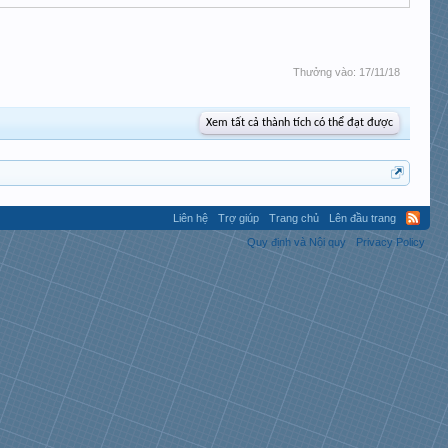
Thưởng vào:
17/11/18
Xem tất cả thành tích có thể đạt được
Liên hệ
Trợ giúp
Trang chủ
Lên đầu trang
Quy định và Nội quy
Privacy Policy