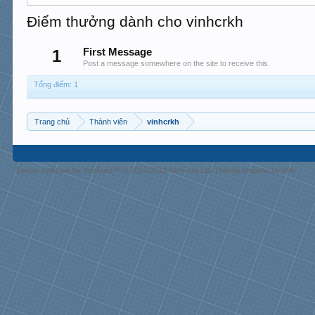
Điểm thưởng dành cho vinhcrkh
1
First Message
Post a message somewhere on the site to receive this.
Tổng điểm: 1
Trang chủ
Thành viên
vinhcrkh
Forum software by XenForo™
© 2010-2018 XenForo Ltd.
|
Media embeds by s9e