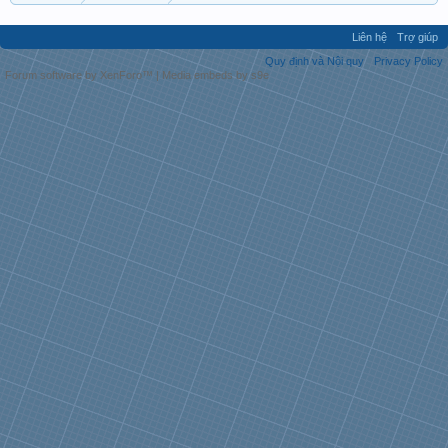
Liên hệ
Trợ giúp
Quy định và Nội quy
Privacy Policy
Forum software by XenForo™
|
Media embeds by s9e