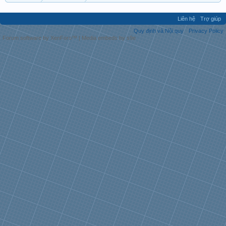
Liên hệ
Trợ giúp
Quy định và Nội quy
Privacy Policy
Forum software by XenForo™
|
Media embeds by s9e