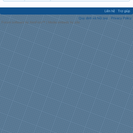
Liên hệ
Trợ giúp
Quy định và Nội quy
Privacy Policy
Forum software by XenForo™
|
Media embeds by s9e