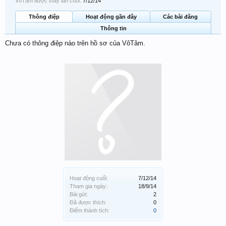
VôTâm được thấy lần cuối:
7/12/14
Thông điệp
Hoạt động gần đây
Các bài đăng
Thông tin
Chưa có thông điệp nào trên hồ sơ của VôTâm.
Hoạt động cuối:
7/12/14
Tham gia ngày:
18/9/14
Bài gửi:
2
Đã được thích:
0
Điểm thành tích:
0