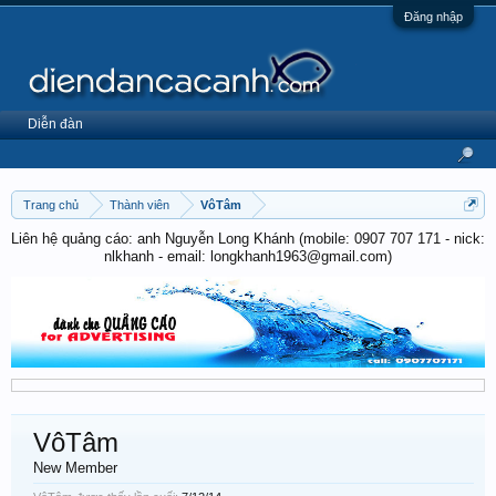
Đăng nhập
Diễn đàn
Trang chủ
Thành viên
VôTâm
Liên hệ quảng cáo: anh Nguyễn Long Khánh (mobile: 0907 707 171 - nick:
nlkhanh - email: longkhanh1963@gmail.com)
VôTâm
New Member