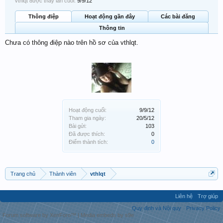
vthlqt được thấy lần cuối:
9/9/12
Thông điệp
Hoạt động gần đây
Các bài đăng
Thông tin
Chưa có thông điệp nào trên hồ sơ của vthlqt.
Hoạt động cuối:
9/9/12
Tham gia ngày:
20/5/12
Bài gửi:
103
Đã được thích:
0
Điểm thành tích:
0
Trang chủ
Thành viên
vthlqt
Liên hệ
Trợ giúp
Quy định và Nội quy
Privacy Policy
Forum software by XenForo™
|
Media embeds by s9e