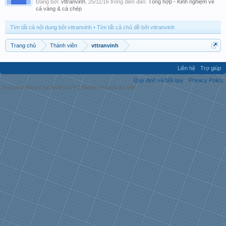
Đăng bởi:
vttranvinh
,
25/11/16
trong diễn đàn:
Tổng hợp - Kinh nghiệm về
cá vàng & cá chép
Tìm tất cả nội dung bởi vttranvinh
Tìm tất cả chủ đề bởi vttranvinh
Trang chủ
Thành viên
vttranvinh
Liên hệ
Trợ giúp
Quy định và Nội quy
Privacy Policy
Forum software by XenForo™
|
Media embeds by s9e