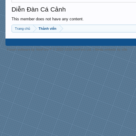
Diễn Đàn Cá Cảnh
This member does not have any content.
Trang chủ
Thành viên
Forum software by XenForo™
© 2010-2018 XenForo Ltd.
|
Media embeds by s9e