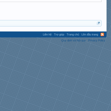
Liên hệ
Trợ giúp
Trang chủ
Lên đầu trang
Quy định và Nội quy
Privacy Policy