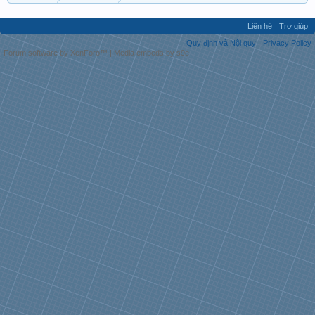
Liên hệ
Trợ giúp
Quy định và Nội quy
Privacy Policy
Forum software by XenForo™
|
Media embeds by s9e