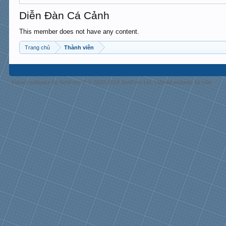
Diễn Đàn Cá Cảnh
This member does not have any content.
Trang chủ
Thành viên
Forum software by XenForo™
© 2010-2018 XenForo Ltd.
|
Media embeds by s9e