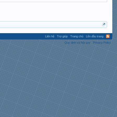
Liên hệ
Trợ giúp
Trang chủ
Lên đầu trang
Quy định và Nội quy
Privacy Policy