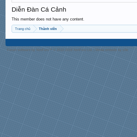
Diễn Đàn Cá Cảnh
This member does not have any content.
Trang chủ
Thành viên
Forum software by XenForo™
© 2010-2018 XenForo Ltd.
|
Media embeds by s9e