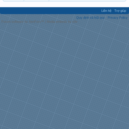
Liên hệ
Trợ giúp
Quy định và Nội quy
Privacy Policy
Forum software by XenForo™
|
Media embeds by s9e