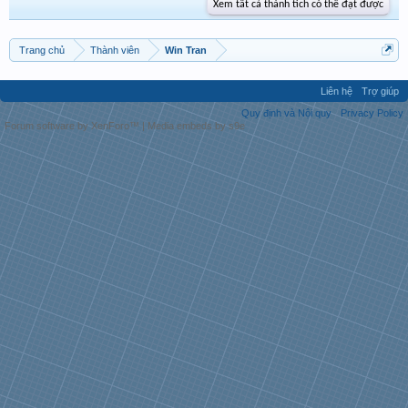
Xem tất cả thành tích có thể đạt được
Trang chủ
Thành viên
Win Tran
Liên hệ
Trợ giúp
Quy định và Nội quy
Privacy Policy
Forum software by XenForo™
|
Media embeds by s9e