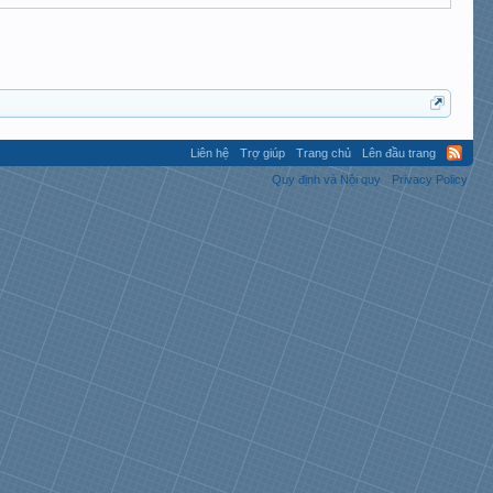
Liên hệ
Trợ giúp
Trang chủ
Lên đầu trang
Quy định và Nội quy
Privacy Policy