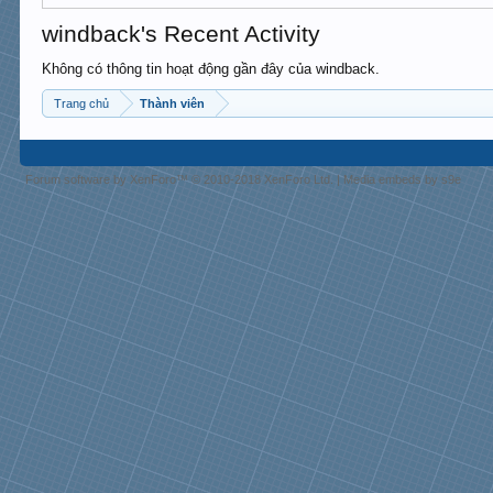
windback's Recent Activity
Không có thông tin hoạt động gần đây của windback.
Trang chủ
Thành viên
Forum software by XenForo™
© 2010-2018 XenForo Ltd.
|
Media embeds by s9e