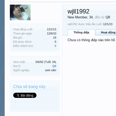
wjll1992
New Member
, 34,
đến từ
Q8
wjll1992 được thấy lần cuối:
12/1/13
Hoạt động cuối:
12/1/13
Thông điệp
Hoạt động
Tham gia ngày:
12/6/10
Bài gửi:
19
Chưa có thông điệp nào trên hồ 
Đã được thích:
0
Điểm thành tích:
0
Sinh nhật:
5/6/92
(Tuổi: 34)
Nơi ở:
Q8
Nghề nghiệp:
sinh viên
Chia sẻ trang này