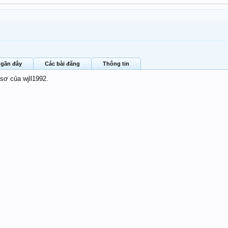
 gần đây
Các bài đăng
Thông tin
sơ của wjll1992.