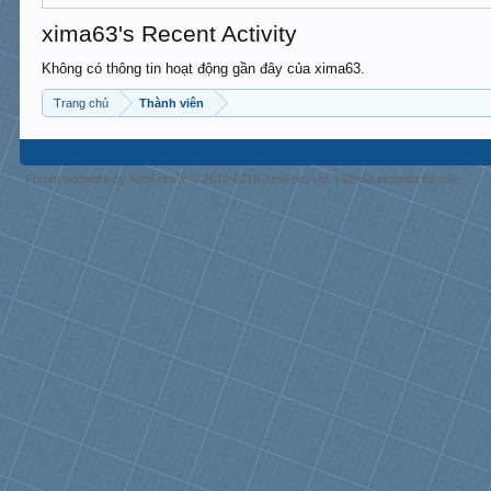
xima63's Recent Activity
Không có thông tin hoạt động gần đây của xima63.
Trang chủ
Thành viên
Forum software by XenForo™
© 2010-2018 XenForo Ltd.
|
Media embeds by s9e