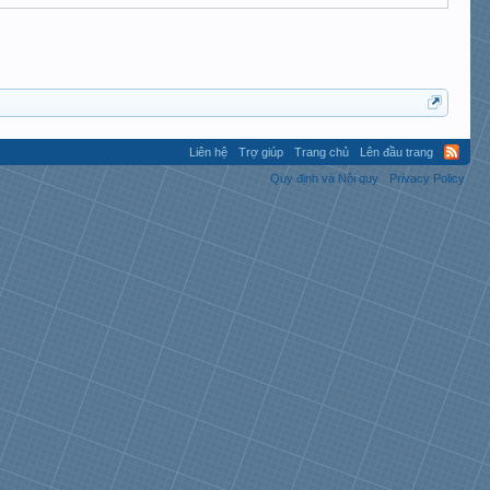
Liên hệ
Trợ giúp
Trang chủ
Lên đầu trang
Quy định và Nội quy
Privacy Policy