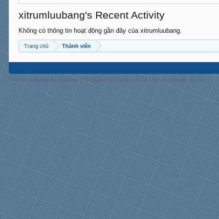
xitrumluubang's Recent Activity
Không có thông tin hoạt động gần đây của xitrumluubang.
Trang chủ
Thành viên
Forum software by XenForo™
© 2010-2018 XenForo Ltd.
|
Media embeds by s9e