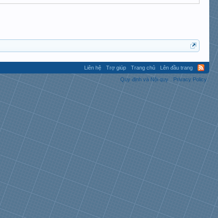
Liên hệ
Trợ giúp
Trang chủ
Lên đầu trang
Quy định và Nội quy
Privacy Policy