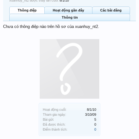
xuanhuy_nt2 được thấy lần cuối:
8/1/10
Thông điệp
Hoạt động gần đây
Các bài đăng
Thông tin
Chưa có thông điệp nào trên hồ sơ của xuanhuy_nt2.
Hoạt động cuối:
8/1/10
Tham gia ngày:
3/10/09
Bài gửi:
5
Đã được thích:
0
Điểm thành tích:
0