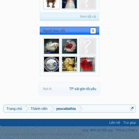
Xem tất cả
Người theo dõi
6
Nơi ở:
TP sài gòn tôi yêu
Trang chủ
Thành viên
yeucaliathia
Liên hệ
Trợ giúp
Quy định và Nội quy
Privacy Policy
Forum software by XenForo™
|
Media embeds by s9e