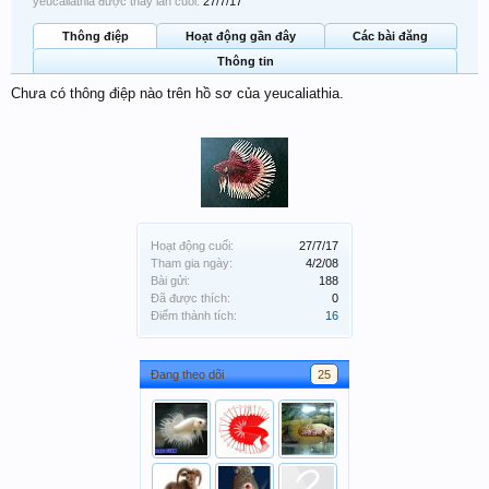
yeucaliathia được thấy lần cuối:
27/7/17
Thông điệp
Hoạt động gần đây
Các bài đăng
Thông tin
Chưa có thông điệp nào trên hồ sơ của yeucaliathia.
Hoạt động cuối:
27/7/17
Tham gia ngày:
4/2/08
Bài gửi:
188
Đã được thích:
0
Điểm thành tích:
16
Đang theo dõi
25