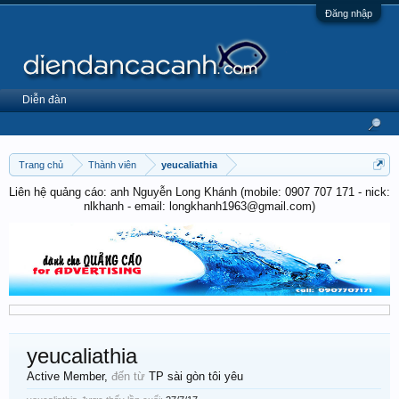
Đăng nhập
Diễn đàn
Trang chủ
Thành viên
yeucaliathia
Liên hệ quảng cáo: anh Nguyễn Long Khánh (mobile: 0907 707 171 - nick:
nlkhanh - email: longkhanh1963@gmail.com)
yeucaliathia
Active Member
,
đến từ
TP sài gòn tôi yêu