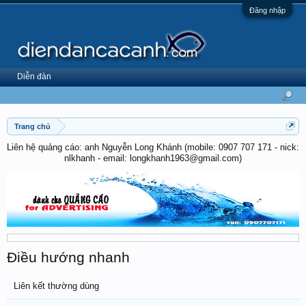
Đăng nhập
Diễn đàn
Trang chủ
Liên hệ quảng cáo: anh Nguyễn Long Khánh (mobile: 0907 707 171 - nick:
nlkhanh - email: longkhanh1963@gmail.com)
Điều hướng nhanh
Liên kết thường dùng