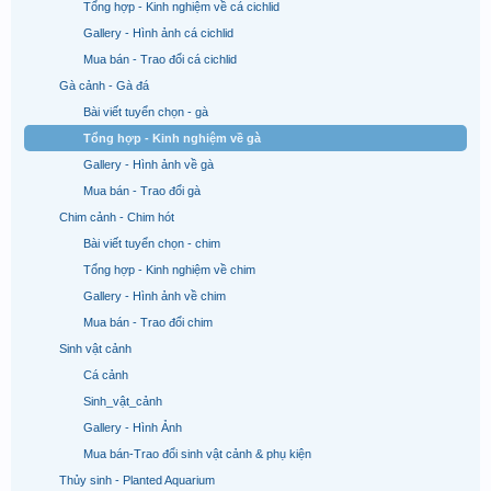
Tổng hợp - Kinh nghiệm về cá cichlid
Gallery - Hình ảnh cá cichlid
Mua bán - Trao đổi cá cichlid
Gà cảnh - Gà đá
Bài viết tuyển chọn - gà
Tổng hợp - Kinh nghiệm về gà
Gallery - Hình ảnh về gà
Mua bán - Trao đổi gà
Chim cảnh - Chim hót
Bài viết tuyển chọn - chim
Tổng hợp - Kinh nghiệm về chim
Gallery - Hình ảnh về chim
Mua bán - Trao đổi chim
Sinh vật cảnh
Cá cảnh
Sinh_vật_cảnh
Gallery - Hình Ảnh
Mua bán-Trao đổi sinh vật cảnh & phụ kiện
Thủy sinh - Planted Aquarium