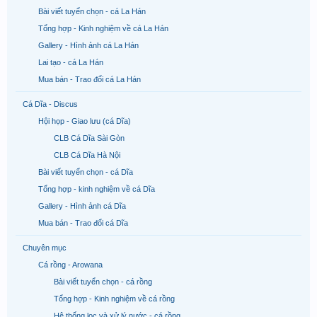
Bài viết tuyển chọn - cá La Hán
Tổng hợp - Kinh nghiệm về cá La Hán
Gallery - Hình ảnh cá La Hán
Lai tạo - cá La Hán
Mua bán - Trao đổi cá La Hán
Cá Dĩa - Discus
Hội họp - Giao lưu (cá Dĩa)
CLB Cá Dĩa Sài Gòn
CLB Cá Dĩa Hà Nội
Bài viết tuyển chọn - cá Dĩa
Tổng hợp - kinh nghiệm về cá Dĩa
Gallery - Hình ảnh cá Dĩa
Mua bán - Trao đổi cá Dĩa
Chuyên mục
Cá rồng - Arowana
Bài viết tuyển chọn - cá rồng
Tổng hợp - Kinh nghiệm về cá rồng
Hệ thống lọc và xử lý nước - cá rồng