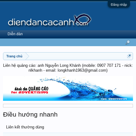
Đăng nhập
Diễn đàn
Trang chủ
Liên hệ quảng cáo: anh Nguyễn Long Khánh (mobile: 0907 707 171 - nick:
nlkhanh - email: longkhanh1963@gmail.com)
Điều hướng nhanh
Liên kết thường dùng