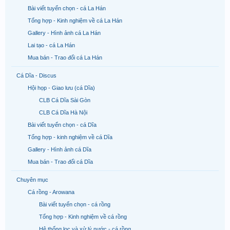
Bài viết tuyển chọn - cá La Hán
Tổng hợp - Kinh nghiệm về cá La Hán
Gallery - Hình ảnh cá La Hán
Lai tạo - cá La Hán
Mua bán - Trao đổi cá La Hán
Cá Dĩa - Discus
Hội họp - Giao lưu (cá Dĩa)
CLB Cá Dĩa Sài Gòn
CLB Cá Dĩa Hà Nội
Bài viết tuyển chọn - cá Dĩa
Tổng hợp - kinh nghiệm về cá Dĩa
Gallery - Hình ảnh cá Dĩa
Mua bán - Trao đổi cá Dĩa
Chuyên mục
Cá rồng - Arowana
Bài viết tuyển chọn - cá rồng
Tổng hợp - Kinh nghiệm về cá rồng
Hệ thống lọc và xử lý nước - cá rồng