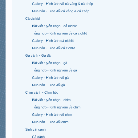
Gallery - Hình ảnh về cá vàng & cá chép
Mua bán - Trao đổi cá vàng & cá chép
Cá cichlid
Bài viết tuyển chọn - cá cichlid
Tổng hợp - Kinh nghiệm về cá cichlid
Gallery - Hình ảnh cá cichlid
Mua bán - Trao đổi cá cichlid
Gà cảnh - Gà đá
Bài viết tuyển chọn - gà
Tổng hợp - Kinh nghiệm về gà
Gallery - Hình ảnh về gà
Mua bán - Trao đổi gà
Chim cảnh - Chim hót
Bài viết tuyển chọn - chim
Tổng hợp - Kinh nghiệm về chim
Gallery - Hình ảnh về chim
Mua bán - Trao đổi chim
Sinh vật cảnh
Cá cảnh