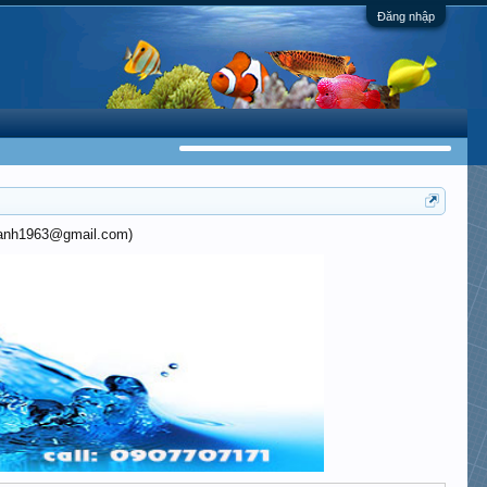
Đăng nhập
khanh1963@gmail.com)