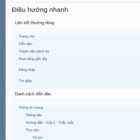
Điều hướng nhanh
Liên kết thường dùng
Trang chủ
Diễn đàn
Thành viên danh dự
Hoạt động gần đây
Đăng nhập
Trợ giúp
Danh sách diễn đàn
Thông tin chung
Thông báo
Hướng dẫn - Góp ý - Thắc mắc
Thư viện
Tin tức