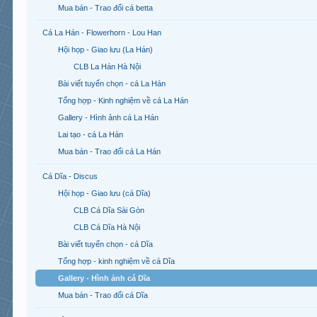
Mua bán - Trao đổi cá betta
Cá La Hán - Flowerhorn - Lou Han
Hội họp - Giao lưu (La Hán)
CLB La Hán Hà Nội
Bài viết tuyển chọn - cá La Hán
Tổng hợp - Kinh nghiệm về cá La Hán
Gallery - Hình ảnh cá La Hán
Lai tạo - cá La Hán
Mua bán - Trao đổi cá La Hán
Cá Dĩa - Discus
Hội họp - Giao lưu (cá Dĩa)
CLB Cá Dĩa Sài Gòn
CLB Cá Dĩa Hà Nội
Bài viết tuyển chọn - cá Dĩa
Tổng hợp - kinh nghiệm về cá Dĩa
Gallery - Hình ảnh cá Dĩa
Mua bán - Trao đổi cá Dĩa