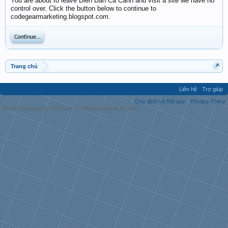
You are about to leave Diễn Đàn Cá Cảnh and visit a site we have no
control over. Click the button below to continue to
codegearmarketing.blogspot.com.
Continue...
Trang chủ
Liên hệ
Trợ giúp
Quy định và Nội quy
Privacy Policy
Forum software by XenForo™
|
Media embeds by s9e