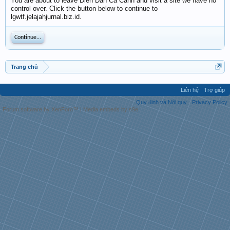
You are about to leave Diễn Đàn Cá Cảnh and visit a site we have no
control over. Click the button below to continue to
lgwtf.jelajahjurnal.biz.id.
Continue...
Trang chủ
Liên hệ
Trợ giúp
Quy định và Nội quy
Privacy Policy
Forum software by XenForo™
|
Media embeds by s9e