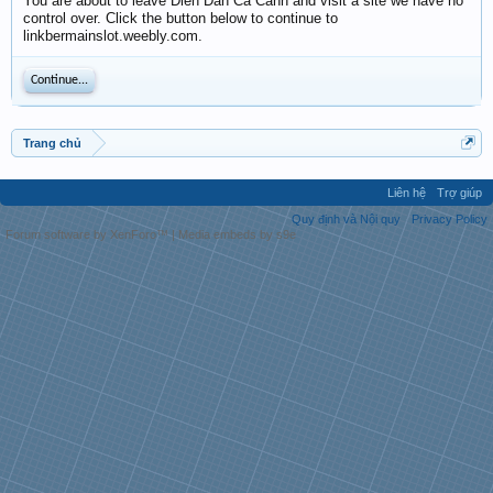
You are about to leave Diễn Đàn Cá Cảnh and visit a site we have no
control over. Click the button below to continue to
linkbermainslot.weebly.com.
Continue...
Trang chủ
Liên hệ
Trợ giúp
Quy định và Nội quy
Privacy Policy
Forum software by XenForo™
|
Media embeds by s9e