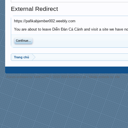
External Redirect
https://pafikabjember002.weebly.com
You are about to leave Diễn Đàn Cá Cảnh and visit a site we have no
Continue...
Trang chủ
Forum software by XenForo™
© 2010-2018 XenForo Ltd.
|
Media embeds by s9e