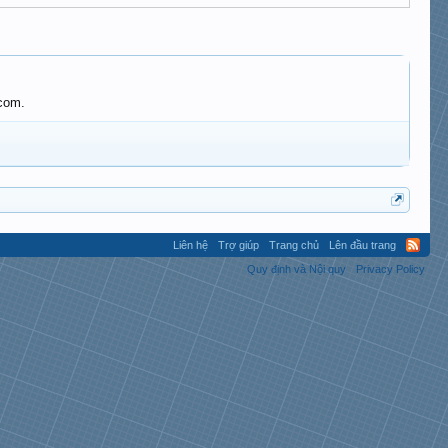
.com.
Liên hệ
Trợ giúp
Trang chủ
Lên đầu trang
Quy định và Nội quy
Privacy Policy