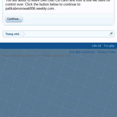
You are about to leave Diễn Đàn Cá Cảnh and visit a site we have no
control over. Click the button below to continue to
pafikabmorowali006.weebly.com.
Continue...
Trang chủ
Liên hệ
Trợ giúp
Quy định và Nội quy
Privacy Policy
Forum software by XenForo™
|
Media embeds by s9e