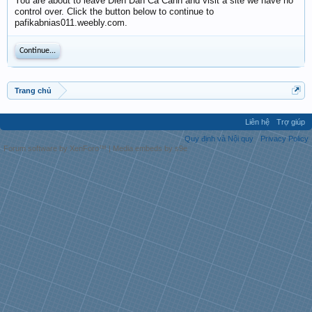
You are about to leave Diễn Đàn Cá Cảnh and visit a site we have no
control over. Click the button below to continue to
pafikabnias011.weebly.com.
Continue...
Trang chủ
Liên hệ
Trợ giúp
Quy định và Nội quy
Privacy Policy
Forum software by XenForo™
|
Media embeds by s9e