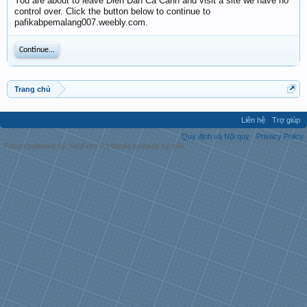
You are about to leave Diễn Đàn Cá Cảnh and visit a site we have no
control over. Click the button below to continue to
pafikabpemalang007.weebly.com.
Continue...
Trang chủ
Liên hệ
Trợ giúp
Quy định và Nội quy
Privacy Policy
Forum software by XenForo™
|
Media embeds by s9e