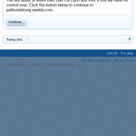
You are about to leave Diễn Đàn Cá Cảnh and visit a site we have no
control over. Click the button below to continue to
pafikotabitung.weebly.com.
Continue...
Trang chủ
Liên hệ
Trợ giúp
Quy định và Nội quy
Privacy Policy
Forum software by XenForo™
|
Media embeds by s9e