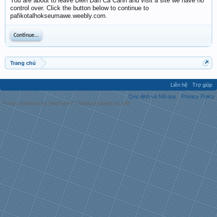
You are about to leave Diễn Đàn Cá Cảnh and visit a site we have no
control over. Click the button below to continue to
pafikotalhokseumawe.weebly.com.
Continue...
Trang chủ
Liên hệ
Trợ giúp
Quy định và Nội quy
Privacy Policy
Forum software by XenForo™
|
Media embeds by s9e