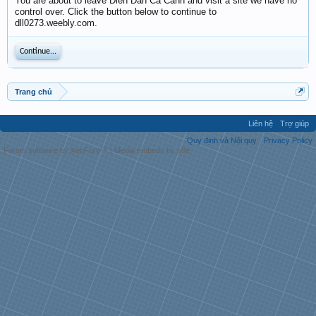
You are about to leave Diễn Đàn Cá Cảnh and visit a site we have no
control over. Click the button below to continue to
dll0273.weebly.com.
Continue...
Trang chủ
Liên hệ
Trợ giúp
Quy định và Nội quy
Privacy Policy
Forum software by XenForo™
|
Media embeds by s9e